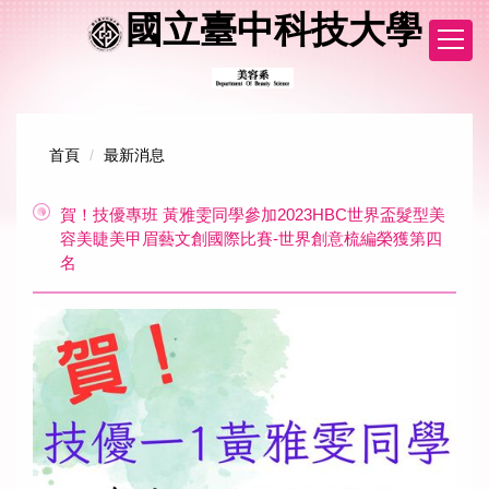
跳
國立臺中科技大學
到
主
要
內
容
區
首頁
最新消息
賀！技優專班 黃雅雯同學參加2023HBC世界盃髮型美
容美睫美甲眉藝文創國際比賽-世界創意梳編榮獲第四
名