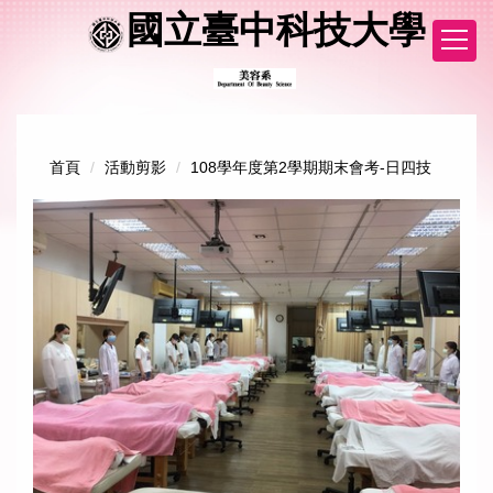
跳
國立臺中科技大學
到
主
要
內
容
區
首頁
活動剪影
108學年度第2學期期末會考-日四技